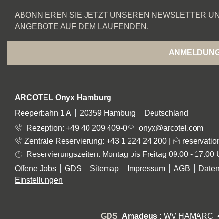
ABONNIEREN SIE JETZT UNSEREN NEWSLETTER UN
ANGEBOTE AUF DEM LAUFENDEN.
ANMELDUN
ADRESSE
ARCOTEL Onyx Hamburg
Reeperbahn 1 A
20359 Hamburg
Deutschland
Rezeption:
+49 40 209 409-0
onyx@arcotel.com
Zentrale Reservierung: +43 1 224 24 200
|
reservatio
Reservierungszeiten: Montag bis Freitag 09.00 - 17.00 
Offene Jobs
GDS
Sitemap
Impressum
AGB
Daten
Einstellungen
GDS
Amadeus :
WV HAMARC